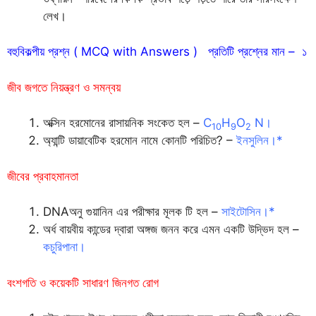
লেখ।
বহুবিকল্পীয় প্রশ্ন ( MCQ with Answers ) প্রতিটি প্রশ্নের মান – ১
জীব জগতে নিয়ন্ত্রণ ও সমন্বয়
অক্সিন হরমোনের রাসায়নিক সংকেত হল –
C
H
O
N।
10
9
2
অ্যান্টি ডায়াবেটিক হরমোন নামে কোনটি পরিচিত? –
ইনসুলিন।*
জীবের প্রবাহমানতা
DNAঅনু গুয়ানিন এর পরীক্ষার মূলক টি হল –
সাইটোসিন।*
অর্ধ বায়বীয় কান্ডের দ্বারা অঙ্গজ জনন করে এমন একটি উদ্ভিদ হল –
কচুরিপানা।
বংশগতি ও কয়েকটি সাধারণ জিনগত রোগ