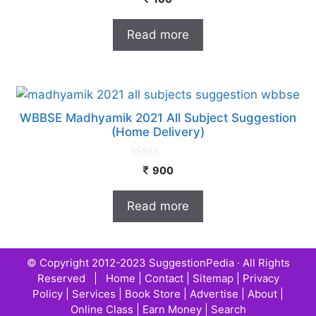
out of 5
Read more
WBBSE Madhyamik 2021 All Subject Suggestion
(Home Delivery)
0
900
o
u
t
Read more
o
f
5
© Copyright 2012-2023
SuggestionPedia
· All Rights
Reserved |
Home
|
Contact
|
Sitemap
|
Privacy
Policy
|
Services
|
Book Store
|
Advertise
|
About
|
Online Class
|
Earn Money
|
Search