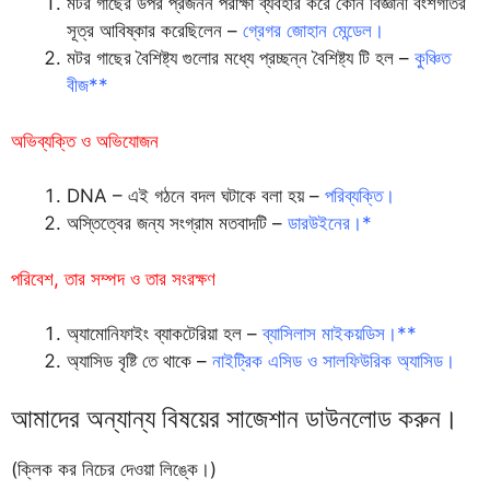
মটর গাছের উপর প্রজনন পরীক্ষা ব্যবহার করে কোন বিজ্ঞানী বংশগতির
সূত্র আবিষ্কার করেছিলেন –
গ্রেগর জোহান মেন্ডেল।
মটর গাছের বৈশিষ্ট্য গুলোর মধ্যে প্রচ্ছন্ন বৈশিষ্ট্য টি হল –
কুঞ্চিত
বীজ**
অভিব্যক্তি ও অভিযোজন
DNA – এই গঠনে বদল ঘটাকে বলা হয় –
পরিব্যক্তি।
অস্তিত্বের জন্য সংগ্রাম মতবাদটি –
ডারউইনের।*
পরিবেশ, তার সম্পদ ও তার সংরক্ষণ
অ্যামোনিফাইং ব্যাকটেরিয়া হল –
ব্যাসিলাস মাইকয়ডিস।**
অ্যাসিড বৃষ্টি তে থাকে –
নাইট্রিক এসিড ও সালফিউরিক অ্যাসিড।
আমাদের অন্যান্য বিষয়ের সাজেশান ডাউনলোড করুন।
(ক্লিক কর নিচের দেওয়া লিঙ্কে।)